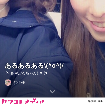
さやぶろちゃん(･∀･)♥
Contact
あるあるある\(^o^)/
さやぶろちゃん(･∀･)♥
沙也佳
投稿 | 編集