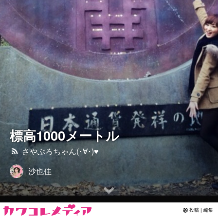
さやぶろちゃん(･∀･)♥
Contact
標高1000メートル
さやぶろちゃん(･∀･)♥
沙也佳
投稿 | 編集