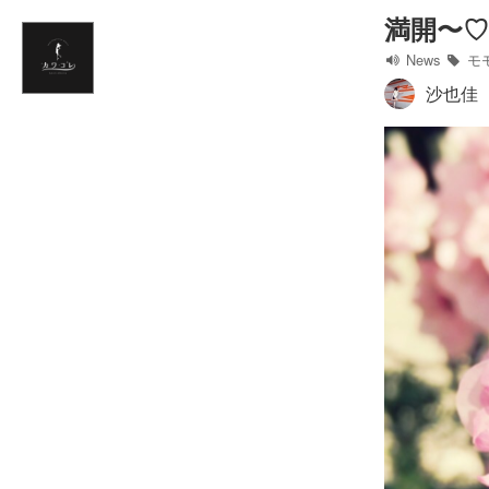
満開〜♡
Home
News
モ
News
沙也佳
お仕事情報
ブログ
Twitter
フォトギャラリー
プロフィール
リンク集