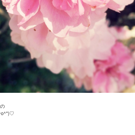
の
o^*)♡