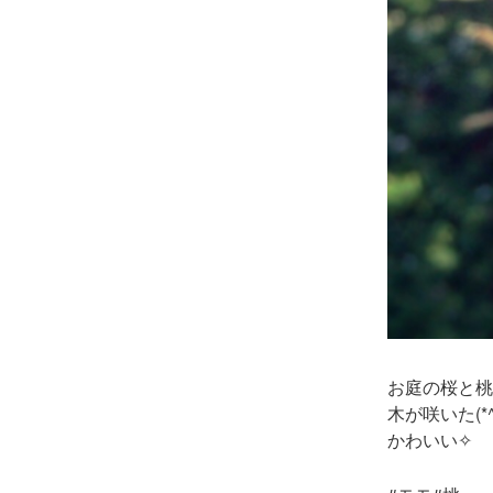
さやぶろちゃん(･∀･)♥
Contact
お庭の桜と桃
木が咲いた(*^
かわいい✧