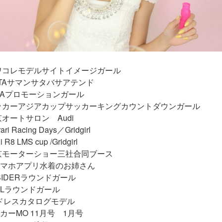
カワコレモデルサイトイメージガール
RTAサマンサタバサアテンド
IMAプロモーションガール
サッカーアジアカップサッカーキングカウントダウンガール
東京オートサロン Audi
ri Racing Days／Gridgirl
R8 LMS cup /Gridgirl
東京モーターショー三社合同ブース
マホアプリ水着のお姉さん
TSIDERラウンドガール
DDLラウンドガール
allドレスカタログモデル
カーMO 11月号 1月号